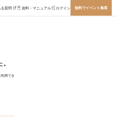
無料でイベント集客
ある質問
資料・マニュアル
ログイン
た。
在利用でき