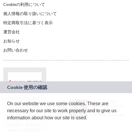
Cookieの利用について
個人情報の取り扱いについて
特定商取引法に基づく表示
運営会社
お知らせ
お問い合わせ
本サービスは、NTT
JASRAC許諾番号：
On our website we use some cookies. These are
ドコモグループの新
9024936001Y45037
規事業創出プログラ
necessary for our site to work properly and to give us
JASRAC許諾番号：
ム「docomo
9024936002Y45040
information about how our site is used.
STARTUP」を通じて
企画され、株式会社
teketにより運営され