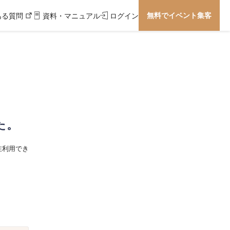
無料でイベント集客
ある質問
資料・マニュアル
ログイン
た。
在利用でき