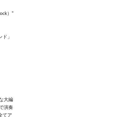
Clock）"
ンド」
な大編
で演奏
全てア