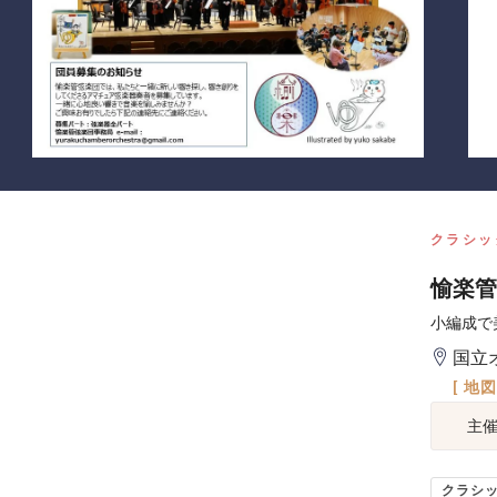
クラシッ
愉楽管
小編成で
国立
[ 地
主
クラシ