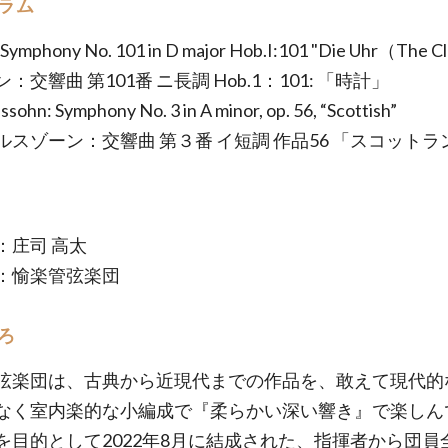
ラム
 Symphony No. 101 in D major Hob.I:101 "Die Uhr（The 
：交響曲 第101番 ニ長調 Hob.1：101: 「時計」
sohn: Symphony No. 3 in A minor, op. 56, “Scottish”
ルスゾーン：交響曲 第３番 イ短調 作品56 「スコットラ
：庄司 高太
：愉楽管弦楽団
ろ
弦楽団は、古典から近現代までの作品を、敢えて現代的
なく室内楽的な小編成で『柔らかい深い響き』で楽しん
を目的として2022年8月に結成された、指揮者から団員