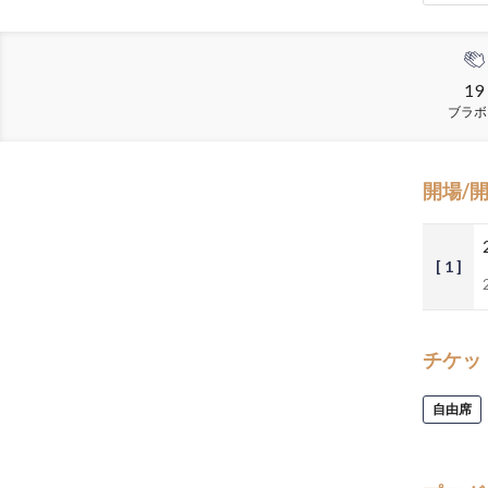
19
ブラボ
開場/
[ 1 ]
チケッ
自由席