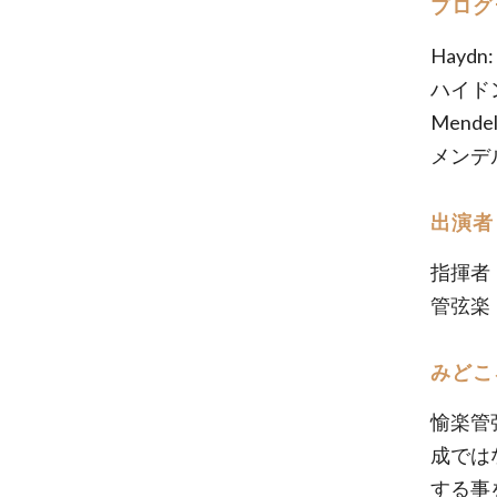
プログ
Haydn:
ハイドン
Mendels
メンデ
出演者
指揮者
管弦楽
みどこ
愉楽管
成では
する事