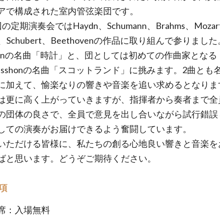
アで構成された室内管弦楽団です。
の定期演奏会ではHaydn、Schumann、Brahms、Mozar
r、Schubert、Beethovenの作品に取り組んで参りまし
ydnの名曲「時計」と、団としては初めての作曲家となる
delsshonの名曲「スコットランド」に挑みます。2曲とも
に加えて、愉楽なりの響きや音楽を追い求めるとなりま
は更に高く上がっていきますが、指揮者から奏者まで全
の団体の良さで、全員で意見を出し合いながら試行錯誤
しての演奏がお届けできるよう奮闘しています。
いただける皆様に、私たちの創る心地良い響きと音楽を
ばと思います。どうぞご期待ください。
項
席：入場無料