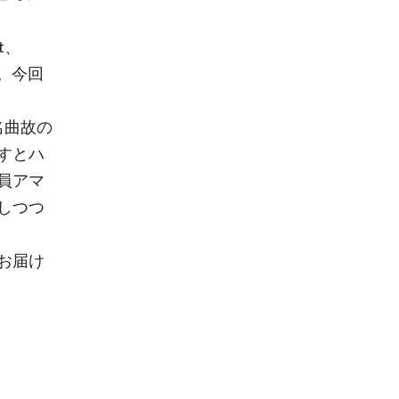
t、
た。今回
名曲故の
すとハ
員アマ
しつつ
お届け