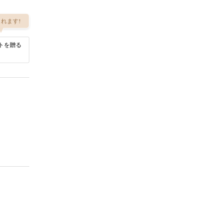
れます!
トを贈る
。