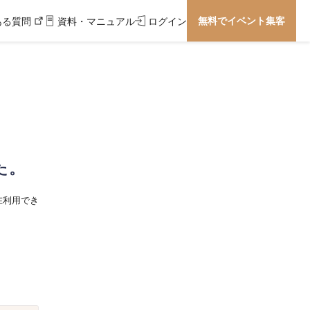
無料でイベント集客
ある質問
資料・マニュアル
ログイン
た。
在利用でき