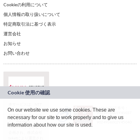
Cookieの利用について
個人情報の取り扱いについて
特定商取引法に基づく表示
運営会社
お知らせ
お問い合わせ
本サービスは、NTT
JASRAC許諾番号：
On our website we use some cookies. These are
ドコモグループの新
9024936001Y45037
規事業創出プログラ
necessary for our site to work properly and to give us
JASRAC許諾番号：
ム「docomo
9024936002Y45040
information about how our site is used.
STARTUP」を通じて
企画され、株式会社
teketにより運営され