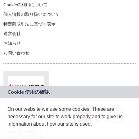
Cookieの利用について
個人情報の取り扱いについて
特定商取引法に基づく表示
運営会社
お知らせ
お問い合わせ
本サービスは、NTT
JASRAC許諾番号：
On our website we use some cookies. These are
ドコモグループの新
9024936001Y45037
規事業創出プログラ
necessary for our site to work properly and to give us
JASRAC許諾番号：
ム「docomo
9024936002Y45040
information about how our site is used.
STARTUP」を通じて
企画され、株式会社
teketにより運営され