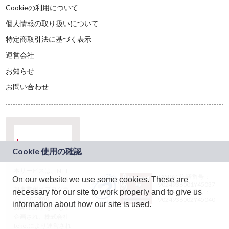
Cookieの利用について
個人情報の取り扱いについて
特定商取引法に基づく表示
運営会社
お知らせ
お問い合わせ
本サービスは、NTT
JASRAC許諾番号：
On our website we use some cookies. These are
ドコモグループの新
9024936001Y45037
規事業創出プログラ
necessary for our site to work properly and to give us
JASRAC許諾番号：
ム「docomo
9024936002Y45040
information about how our site is used.
STARTUP」を通じて
企画され、株式会社
teketにより運営され