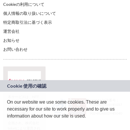
Cookieの利用について
個人情報の取り扱いについて
特定商取引法に基づく表示
運営会社
お知らせ
お問い合わせ
本サービスは、NTT
JASRAC許諾番号：
On our website we use some cookies. These are
ドコモグループの新
9024936001Y45037
規事業創出プログラ
necessary for our site to work properly and to give us
JASRAC許諾番号：
ム「docomo
9024936002Y45040
information about how our site is used.
STARTUP」を通じて
企画され、株式会社
teketにより運営され