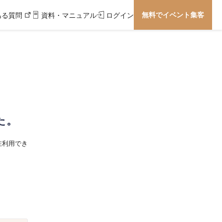
無料でイベント集客
ある質問
資料・マニュアル
ログイン
た。
在利用でき