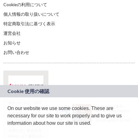
Cookieの利用について
個人情報の取り扱いについて
特定商取引法に基づく表示
運営会社
お知らせ
お問い合わせ
本サービスは、NTT
JASRAC許諾番号：
On our website we use some cookies. These are
ドコモグループの新
9024936001Y45037
規事業創出プログラ
necessary for our site to work properly and to give us
JASRAC許諾番号：
ム「docomo
9024936002Y45040
information about how our site is used.
STARTUP」を通じて
企画され、株式会社
teketにより運営され