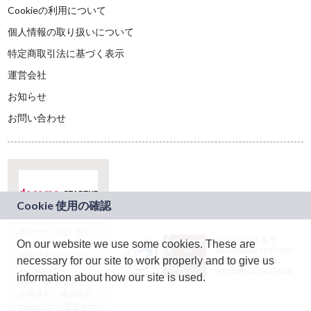
Cookieの利用について
個人情報の取り扱いについて
特定商取引法に基づく表示
運営会社
お知らせ
お問い合わせ
本サービスは、NTT
JASRAC許諾番号：
On our website we use some cookies. These are
ドコモグループの新
9024936001Y45037
規事業創出プログラ
necessary for our site to work properly and to give us
JASRAC許諾番号：
ム「docomo
9024936002Y45040
information about how our site is used.
STARTUP」を通じて
企画され、株式会社
teketにより運営され