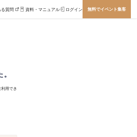
無料でイベント集客
ある質問
資料・マニュアル
ログイン
た。
在利用でき