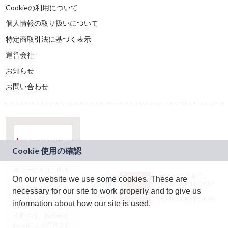
Cookieの利用について
個人情報の取り扱いについて
特定商取引法に基づく表示
運営会社
お知らせ
お問い合わせ
本サービスは、NTT
JASRAC許諾番号：
On our website we use some cookies. These are
ドコモグループの新
9024936001Y45037
規事業創出プログラ
necessary for our site to work properly and to give us
JASRAC許諾番号：
ム「docomo
9024936002Y45040
information about how our site is used.
STARTUP」を通じて
企画され、株式会社
teketにより運営され