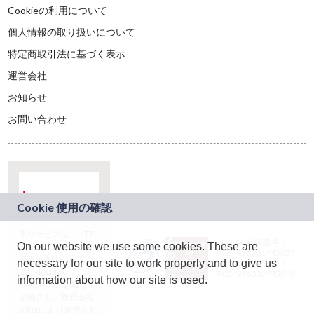
Cookieの利用について
個人情報の取り扱いについて
特定商取引法に基づく表示
運営会社
お知らせ
お問い合わせ
本サービスは、NTT
JASRAC許諾番号：
On our website we use some cookies. These are
ドコモグループの新
9024936001Y45037
規事業創出プログラ
necessary for our site to work properly and to give us
JASRAC許諾番号：
ム「docomo
9024936002Y45040
information about how our site is used.
STARTUP」を通じて
企画され、株式会社
teketにより運営され