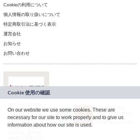
Cookieの利用について
個人情報の取り扱いについて
特定商取引法に基づく表示
運営会社
お知らせ
お問い合わせ
本サービスは、NTT
JASRAC許諾番号：
On our website we use some cookies. These are
ドコモグループの新
9024936001Y45037
規事業創出プログラ
necessary for our site to work properly and to give us
JASRAC許諾番号：
ム「docomo
9024936002Y45040
information about how our site is used.
STARTUP」を通じて
企画され、株式会社
teketにより運営され