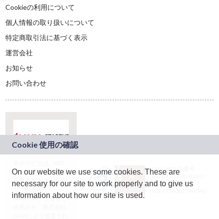
Cookieの利用について
個人情報の取り扱いについて
特定商取引法に基づく表示
運営会社
お知らせ
お問い合わせ
本サービスは、NTT
JASRAC許諾番号：
On our website we use some cookies. These are
ドコモグループの新
9024936001Y45037
規事業創出プログラ
necessary for our site to work properly and to give us
JASRAC許諾番号：
ム「docomo
9024936002Y45040
information about how our site is used.
STARTUP」を通じて
企画され、株式会社
teketにより運営され