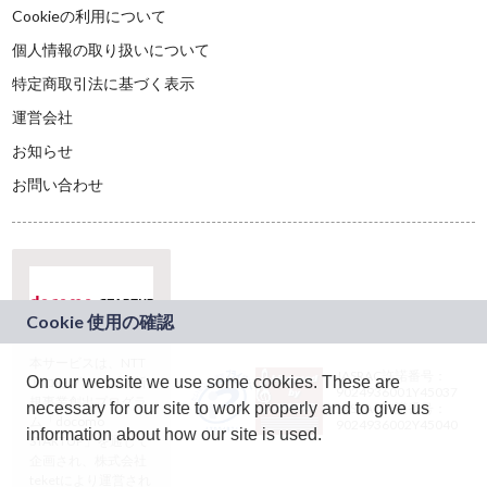
Cookieの利用について
個人情報の取り扱いについて
特定商取引法に基づく表示
運営会社
お知らせ
お問い合わせ
本サービスは、NTT
JASRAC許諾番号：
On our website we use some cookies. These are
ドコモグループの新
9024936001Y45037
規事業創出プログラ
necessary for our site to work properly and to give us
JASRAC許諾番号：
ム「docomo
9024936002Y45040
information about how our site is used.
STARTUP」を通じて
企画され、株式会社
teketにより運営され