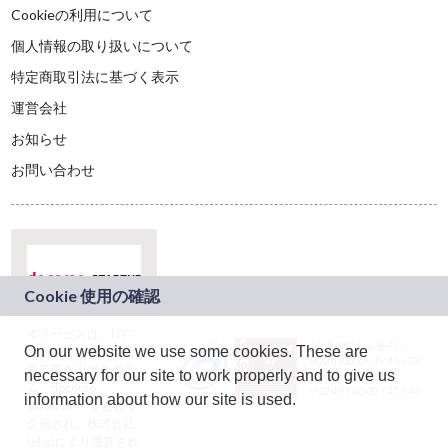
Cookieの利用について
個人情報の取り扱いについて
特定商取引法に基づく表示
運営会社
お知らせ
お問い合わせ
本サービスは、NTT
JASRAC許諾番号：
On our website we use some cookies. These are
ドコモグループの新
9024936001Y45037
規事業創出プログラ
necessary for our site to work properly and to give us
JASRAC許諾番号：
ム「docomo
9024936002Y45040
information about how our site is used.
STARTUP」を通じて
企画され、株式会社
teketにより運営され