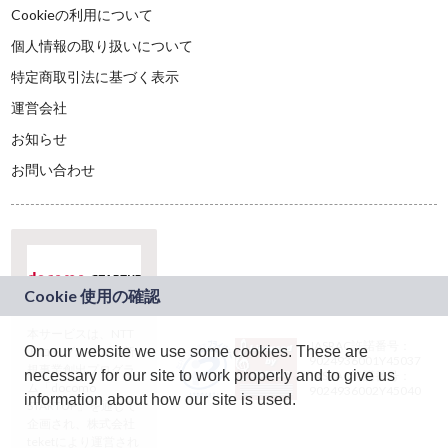
Cookieの利用について
個人情報の取り扱いについて
特定商取引法に基づく表示
運営会社
お知らせ
お問い合わせ
本サービスは、NTT
JASRAC許諾番号：
On our website we use some cookies. These are
ドコモグループの新
9024936001Y45037
規事業創出プログラ
necessary for our site to work properly and to give us
JASRAC許諾番号：
ム「docomo
9024936002Y45040
information about how our site is used.
STARTUP」を通じて
企画され、株式会社
teketにより運営され