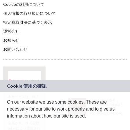
Cookieの利用について
個人情報の取り扱いについて
特定商取引法に基づく表示
運営会社
お知らせ
お問い合わせ
本サービスは、NTT
JASRAC許諾番号：
On our website we use some cookies. These are
ドコモグループの新
9024936001Y45037
規事業創出プログラ
necessary for our site to work properly and to give us
JASRAC許諾番号：
ム「docomo
9024936002Y45040
information about how our site is used.
STARTUP」を通じて
企画され、株式会社
teketにより運営され