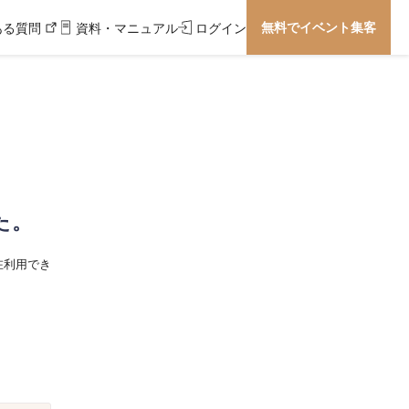
無料でイベント集客
ある質問
資料・マニュアル
ログイン
た。
在利用でき