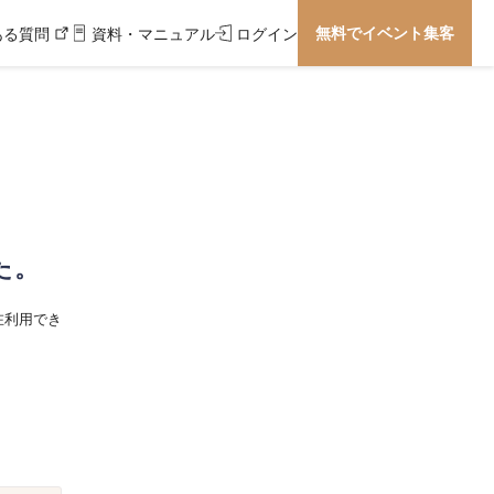
無料でイベント集客
ある質問
資料・マニュアル
ログイン
た。
在利用でき