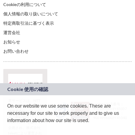
Cookieの利用について
個人情報の取り扱いについて
特定商取引法に基づく表示
運営会社
お知らせ
お問い合わせ
本サービスは、NTT
JASRAC許諾番号：
On our website we use some cookies. These are
ドコモグループの新
9024936001Y45037
規事業創出プログラ
necessary for our site to work properly and to give us
JASRAC許諾番号：
ム「docomo
9024936002Y45040
information about how our site is used.
STARTUP」を通じて
企画され、株式会社
teketにより運営され