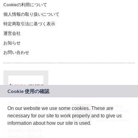
Cookieの利用について
個人情報の取り扱いについて
特定商取引法に基づく表示
運営会社
お知らせ
お問い合わせ
本サービスは、NTT
JASRAC許諾番号：
On our website we use some cookies. These are
ドコモグループの新
9024936001Y45037
規事業創出プログラ
necessary for our site to work properly and to give us
JASRAC許諾番号：
ム「docomo
9024936002Y45040
information about how our site is used.
STARTUP」を通じて
企画され、株式会社
teketにより運営され