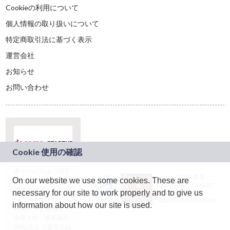
Cookieの利用について
個人情報の取り扱いについて
特定商取引法に基づく表示
運営会社
お知らせ
お問い合わせ
本サービスは、NTT
JASRAC許諾番号：
On our website we use some cookies. These are
ドコモグループの新
9024936001Y45037
規事業創出プログラ
necessary for our site to work properly and to give us
JASRAC許諾番号：
ム「docomo
9024936002Y45040
information about how our site is used.
STARTUP」を通じて
企画され、株式会社
teketにより運営され