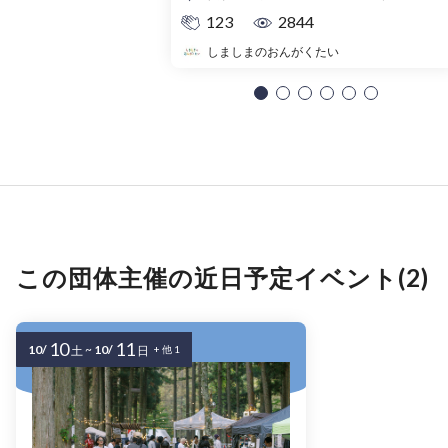
123
2844
しましまのおんがくたい
この団体主催の近日予定イベント(2)
10
11
10/
~
10/
土
日
+ 他 1