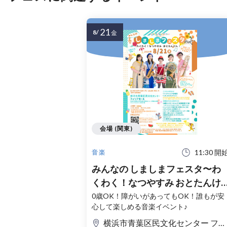
21
8/
金
会場 (関東)
11:30 開
音楽
みんなの しましまフェスタ〜わ
くわく！なつやすみ おとたんけ
ん！〜
0歳OK！障がいがあってもOK！誰もが安
心して楽しめる音楽イベント♪
横浜市青葉区民文化センター フィリアホール