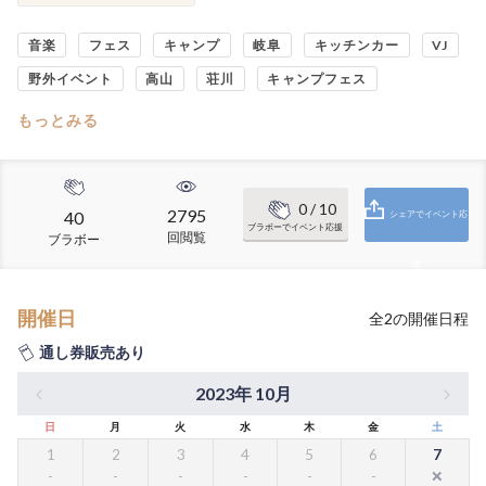
音楽
フェス
キャンプ
岐阜
キッチンカー
VJ
野外イベント
高山
荘川
キャンプフェス
もっとみる
0
/ 10
2795
40
シェアでイベント応
ブラボーでイベント応援
回閲覧
ブラボー
援
開催日
全
2
の開催日程
通し券販売あり
2023年 10月
日
月
火
水
木
金
土
1
2
3
4
5
6
7