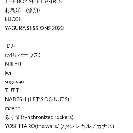
THE BOY MEETS GIRLS
村島洋一(余類)
LUCCI
YAGURA SESSIONS 2023
-DJ-
ity(リバーヴス)
NⅢYΠ
kei
sugayan
TUTTI
NABESHI(LET’S DO NUTS)
maepo
みすず(synchronized rockers)
YOSHITARO(the walls/ウクレレヤルノカナズ)