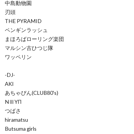
中島動物園
刃頭
THE PYRAMID
ペンギンラッシュ
まほろばローリング楽団
マルシン古ひつじ隊
ワッペリン
-DJ-
AKI
あちゃぴん(CLUB80's)
NⅢYΠ
つばさ
hiramatsu
Butsuma girls