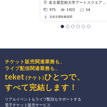
名古屋芸術大学アートスクエア 大ホール
975
1922
54
北名古屋吹奏楽団
チケット販売関連業務も、
ライブ配信関連業務も、
teket
ひとつで、
(テケト)
すべて完結
します
！
リアルイベントもライブ配信もサポートする
電子チケット販売サービス