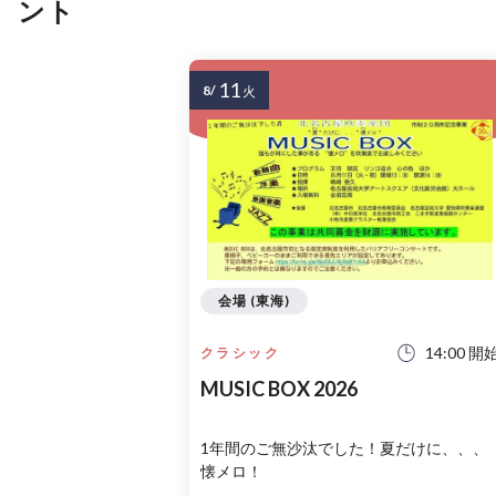
ント
11
8/
火
会場 (東海)
14:00 開
クラシック
MUSIC BOX 2026
1年間のご無沙汰でした！夏だけに、、、
懐メロ！