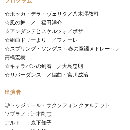
プログラム
☆ボッカ・デラ・ヴェリタ／八木澤教司
☆風の舞 ／ 福田洋介
☆アンダンテとスケルツォ／ボザ
☆組曲ドリーより ／フォーレ
☆スプリング・ソングス ～春の童謡メドレー～／
高橋宏樹
☆キャラバンの到着 ／大島忠則
☆リバーダンス ／編曲・宮川成治
出演者
◎トゥジュール・サクソフォン クァルテット
ソプラノ：辻本剛志
アルト ：森下知子