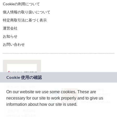
Cookieの利用について
個人情報の取り扱いについて
特定商取引法に基づく表示
運営会社
お知らせ
お問い合わせ
本サービスは、NTT
JASRAC許諾番号：
On our website we use some cookies. These are
ドコモグループの新
9024936001Y45037
規事業創出プログラ
necessary for our site to work properly and to give us
JASRAC許諾番号：
ム「docomo
9024936002Y45040
information about how our site is used.
STARTUP」を通じて
企画され、株式会社
teketにより運営され