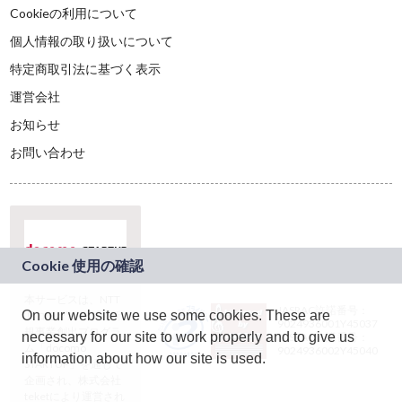
Cookieの利用について
個人情報の取り扱いについて
特定商取引法に基づく表示
運営会社
お知らせ
お問い合わせ
本サービスは、NTT
JASRAC許諾番号：
On our website we use some cookies. These are
ドコモグループの新
9024936001Y45037
規事業創出プログラ
necessary for our site to work properly and to give us
JASRAC許諾番号：
ム「docomo
9024936002Y45040
information about how our site is used.
STARTUP」を通じて
企画され、株式会社
teketにより運営され