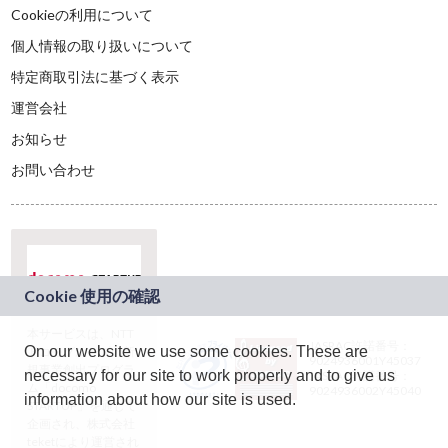
Cookieの利用について
個人情報の取り扱いについて
特定商取引法に基づく表示
運営会社
お知らせ
お問い合わせ
本サービスは、NTT
JASRAC許諾番号：
On our website we use some cookies. These are
ドコモグループの新
9024936001Y45037
規事業創出プログラ
necessary for our site to work properly and to give us
JASRAC許諾番号：
ム「docomo
9024936002Y45040
information about how our site is used.
STARTUP」を通じて
企画され、株式会社
teketにより運営され