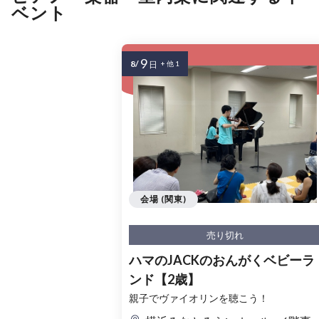
ベント
9
8/
日
+ 他 1
会場 (関東)
売り切れ
ハマのJACKのおんがくベビーラ
ンド【2歳】
親子でヴァイオリンを聴こう！