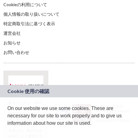
Cookieの利用について
個人情報の取り扱いについて
特定商取引法に基づく表示
運営会社
お知らせ
お問い合わせ
本サービスは、NTT
JASRAC許諾番号：
On our website we use some cookies. These are
ドコモグループの新
9024936001Y45037
規事業創出プログラ
necessary for our site to work properly and to give us
JASRAC許諾番号：
ム「docomo
9024936002Y45040
information about how our site is used.
STARTUP」を通じて
企画され、株式会社
teketにより運営され