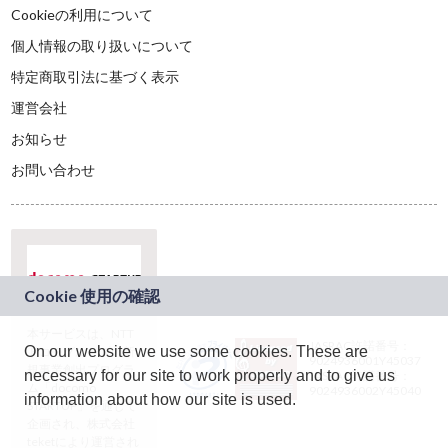
Cookieの利用について
個人情報の取り扱いについて
特定商取引法に基づく表示
運営会社
お知らせ
お問い合わせ
本サービスは、NTT
JASRAC許諾番号：
On our website we use some cookies. These are
ドコモグループの新
9024936001Y45037
規事業創出プログラ
necessary for our site to work properly and to give us
JASRAC許諾番号：
ム「docomo
9024936002Y45040
information about how our site is used.
STARTUP」を通じて
企画され、株式会社
teketにより運営され