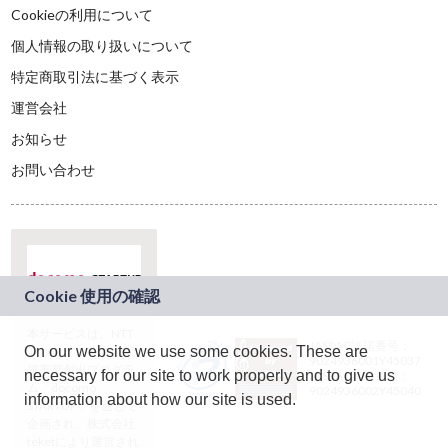
Cookieの利用について
個人情報の取り扱いについて
特定商取引法に基づく表示
運営会社
お知らせ
お問い合わせ
本サービスは、NTT
JASRAC許諾番号：
On our website we use some cookies. These are
ドコモグループの新
9024936001Y45037
規事業創出プログラ
necessary for our site to work properly and to give us
JASRAC許諾番号：
ム「docomo
9024936002Y45040
information about how our site is used.
STARTUP」を通じて
企画され、株式会社
teketにより運営され