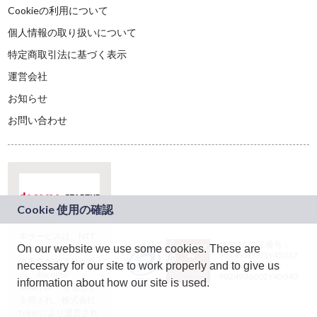
Cookieの利用について
個人情報の取り扱いについて
特定商取引法に基づく表示
運営会社
お知らせ
お問い合わせ
本サービスは、NTT
JASRAC許諾番号：
On our website we use some cookies. These are
ドコモグループの新
9024936001Y45037
規事業創出プログラ
necessary for our site to work properly and to give us
JASRAC許諾番号：
ム「docomo
9024936002Y45040
information about how our site is used.
STARTUP」を通じて
企画され、株式会社
teketにより運営され