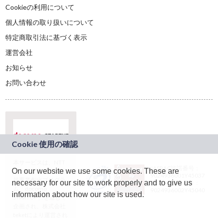
Cookieの利用について
個人情報の取り扱いについて
特定商取引法に基づく表示
運営会社
お知らせ
お問い合わせ
本サービスは、NTT
JASRAC許諾番号：
On our website we use some cookies. These are
ドコモグループの新
9024936001Y45037
規事業創出プログラ
necessary for our site to work properly and to give us
JASRAC許諾番号：
ム「docomo
9024936002Y45040
information about how our site is used.
STARTUP」を通じて
企画され、株式会社
teketにより運営され