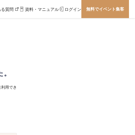
無料でイベント集客
ある質問
資料・マニュアル
ログイン
た。
在利用でき