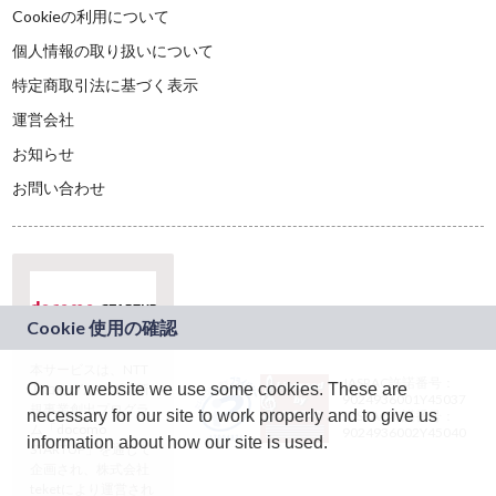
Cookieの利用について
個人情報の取り扱いについて
特定商取引法に基づく表示
運営会社
お知らせ
お問い合わせ
本サービスは、NTT
JASRAC許諾番号：
On our website we use some cookies. These are
ドコモグループの新
9024936001Y45037
規事業創出プログラ
necessary for our site to work properly and to give us
JASRAC許諾番号：
ム「docomo
9024936002Y45040
information about how our site is used.
STARTUP」を通じて
企画され、株式会社
teketにより運営され