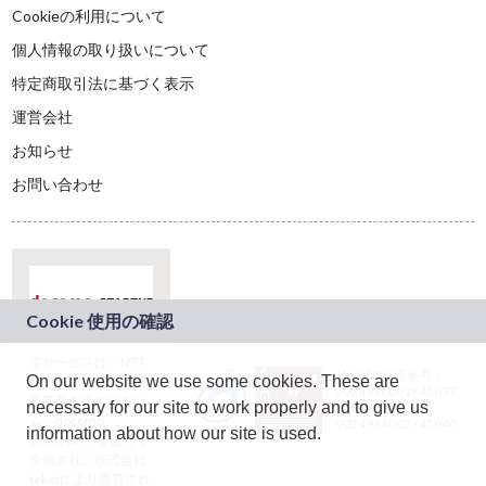
Cookieの利用について
個人情報の取り扱いについて
特定商取引法に基づく表示
運営会社
お知らせ
お問い合わせ
本サービスは、NTT
JASRAC許諾番号：
On our website we use some cookies. These are
ドコモグループの新
9024936001Y45037
規事業創出プログラ
necessary for our site to work properly and to give us
JASRAC許諾番号：
ム「docomo
9024936002Y45040
information about how our site is used.
STARTUP」を通じて
企画され、株式会社
teketにより運営され