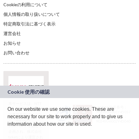
Cookieの利用について
個人情報の取り扱いについて
特定商取引法に基づく表示
運営会社
お知らせ
お問い合わせ
本サービスは、NTT
JASRAC許諾番号：
On our website we use some cookies. These are
ドコモグループの新
9024936001Y45037
規事業創出プログラ
necessary for our site to work properly and to give us
JASRAC許諾番号：
ム「docomo
9024936002Y45040
information about how our site is used.
STARTUP」を通じて
企画され、株式会社
teketにより運営され