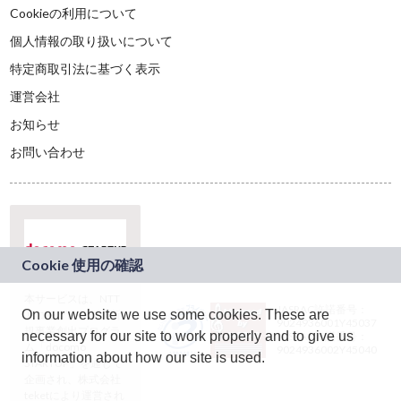
Cookieの利用について
個人情報の取り扱いについて
特定商取引法に基づく表示
運営会社
お知らせ
お問い合わせ
本サービスは、NTT
JASRAC許諾番号：
On our website we use some cookies. These are
ドコモグループの新
9024936001Y45037
規事業創出プログラ
necessary for our site to work properly and to give us
JASRAC許諾番号：
ム「docomo
9024936002Y45040
information about how our site is used.
STARTUP」を通じて
企画され、株式会社
teketにより運営され