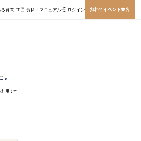
無料でイベント集客
ある質問
資料・マニュアル
ログイン
た。
在利用でき