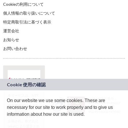
Cookieの利用について
個人情報の取り扱いについて
特定商取引法に基づく表示
運営会社
お知らせ
お問い合わせ
本サービスは、NTT
JASRAC許諾番号：
On our website we use some cookies. These are
ドコモグループの新
9024936001Y45037
規事業創出プログラ
necessary for our site to work properly and to give us
JASRAC許諾番号：
ム「docomo
9024936002Y45040
information about how our site is used.
STARTUP」を通じて
企画され、株式会社
teketにより運営され