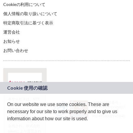
Cookieの利用について
個人情報の取り扱いについて
特定商取引法に基づく表示
運営会社
お知らせ
お問い合わせ
本サービスは、NTT
JASRAC許諾番号：
On our website we use some cookies. These are
ドコモグループの新
9024936001Y45037
規事業創出プログラ
necessary for our site to work properly and to give us
JASRAC許諾番号：
ム「docomo
9024936002Y45040
information about how our site is used.
STARTUP」を通じて
企画され、株式会社
teketにより運営され