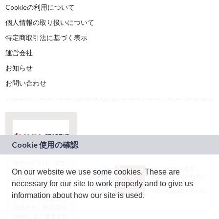
Cookieの利用について
個人情報の取り扱いについて
特定商取引法に基づく表示
運営会社
お知らせ
お問い合わせ
本サービスは、NTT
JASRAC許諾番号：
On our website we use some cookies. These are
ドコモグループの新
9024936001Y45037
規事業創出プログラ
necessary for our site to work properly and to give us
JASRAC許諾番号：
ム「docomo
9024936002Y45040
information about how our site is used.
STARTUP」を通じて
企画され、株式会社
teketにより運営され