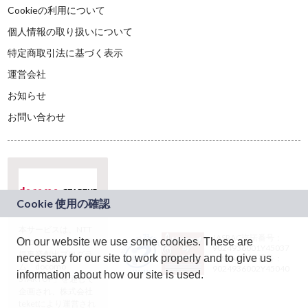
Cookieの利用について
個人情報の取り扱いについて
特定商取引法に基づく表示
運営会社
お知らせ
お問い合わせ
本サービスは、NTT
JASRAC許諾番号：
On our website we use some cookies. These are
ドコモグループの新
9024936001Y45037
規事業創出プログラ
necessary for our site to work properly and to give us
JASRAC許諾番号：
ム「docomo
9024936002Y45040
information about how our site is used.
STARTUP」を通じて
企画され、株式会社
teketにより運営され