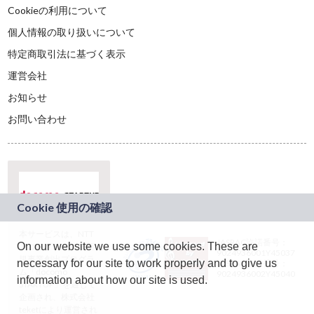
Cookieの利用について
個人情報の取り扱いについて
特定商取引法に基づく表示
運営会社
お知らせ
お問い合わせ
本サービスは、NTT
JASRAC許諾番号：
On our website we use some cookies. These are
ドコモグループの新
9024936001Y45037
規事業創出プログラ
necessary for our site to work properly and to give us
JASRAC許諾番号：
ム「docomo
9024936002Y45040
information about how our site is used.
STARTUP」を通じて
企画され、株式会社
teketにより運営され