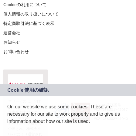
Cookieの利用について
個人情報の取り扱いについて
特定商取引法に基づく表示
運営会社
お知らせ
お問い合わせ
本サービスは、NTT
JASRAC許諾番号：
On our website we use some cookies. These are
ドコモグループの新
9024936001Y45037
規事業創出プログラ
necessary for our site to work properly and to give us
JASRAC許諾番号：
ム「docomo
9024936002Y45040
information about how our site is used.
STARTUP」を通じて
企画され、株式会社
teketにより運営され